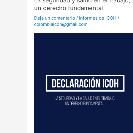
La seguridad y salud en el trabajo,
seguridad
un derecho fundamental
y
salud
en
Deja un comentario
/
Informes de ICOH
/
el
colombiaicoh@gmail.com
trabajo,
un
derecho
fundamental