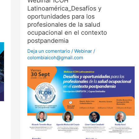
Webinar ICOH
ICOH
Latinoamérica_Desafíos y
Latinoamérica_Desafíos
y
oportunidades para los
oportunidades
para
profesionales de la salud
los
profesionales
ocupacional en el contexto
de
postpandemia
la
salud
ocupacional
Deja un comentario
/
Webinar
/
en
colombiaicoh@gmail.com
el
contexto
postpandemia