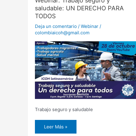
Webinar: Trabajo seguro y
Trabajo
saludable: UN DERECHO PARA
seguro
y
TODOS
saludable:
UN
DERECHO
Deja un comentario
/
Webinar
/
PARA
colombiaicoh@gmail.com
TODOS
Trabajo seguro y saludable
Leer Más »